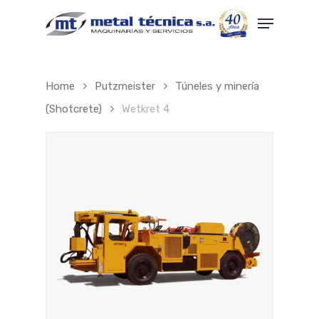
Skip
Menu
to
main
Close
content
Menu
Home
Putzmeister
Túneles y minería
(Shotcrete)
Wetkret 4