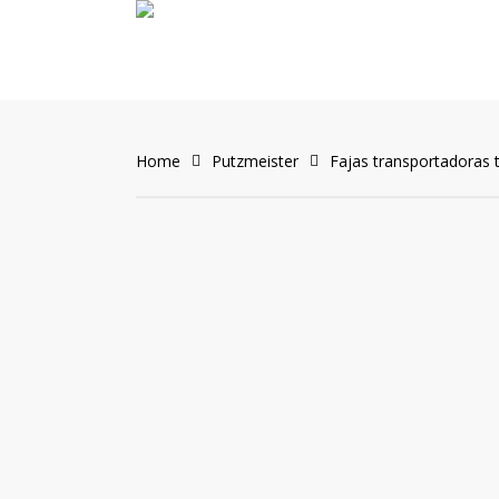
Skip
to
main
content
Home
Putzmeister
Fajas transportadoras t