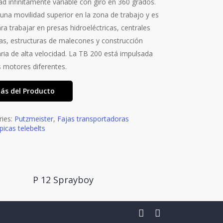
ad infinitamente variable con giro en 360 grados.
una movilidad superior en la zona de trabajo y es
ara trabajar en presas hidroeléctricas, centrales
cas, estructuras de malecones y construcción
aria de alta velocidad. La TB 200 está impulsada
 motores diferentes.
ás del Producto
ries:
Putzmeister
,
Fajas transportadoras
picas telebelts
P 12 Sprayboy
Read More