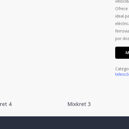
velocid
Ofrece 
ideal p
eléctri
ferrovi
por dos
M
Catego
telescó
ret 4
Mixkret 3
Read More
Read More