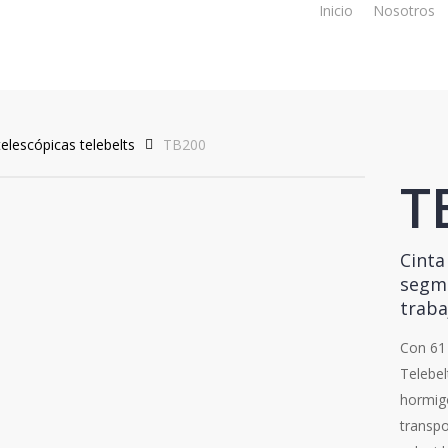
Inicio
Nosotros
elescópicas telebelts
TB200
T
Cinta
segme
traba
Con 61 
Telebel
hormigó
transpo